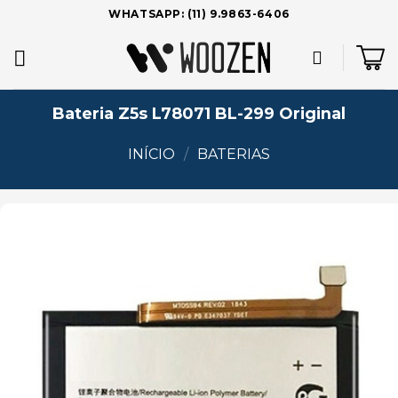
Skip
WHATSAPP: (11) 9.9863-6406
to
content
Bateria Z5s L78071 BL-299 Original
INÍCIO
/
BATERIAS
Add to
wishlist