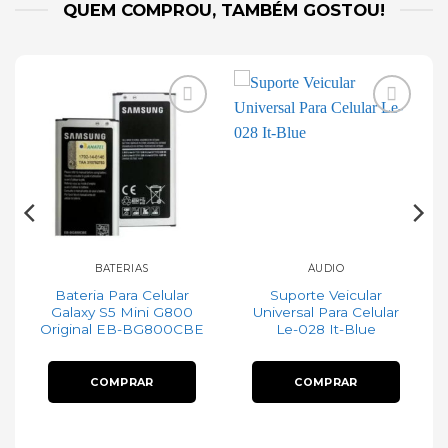
QUEM COMPROU, TAMBÉM GOSTOU!
Add to
Add to
t
wishlist
wishlist
BATERIAS
ÁUDIO
Bateria Para Celular
Suporte Veicular
Galaxy S5 Mini G800
Universal Para Celular
Original EB-BG800CBE
Le-028 It-Blue
COMPRAR
COMPRAR