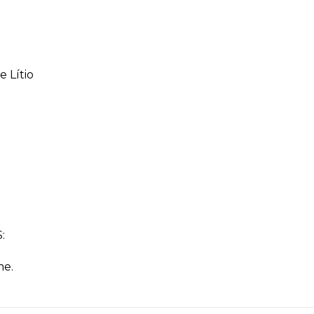
e Lítio
:
me.