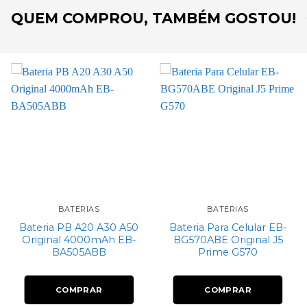
QUEM COMPROU, TAMBÉM GOSTOU!
Add to
Add to
wishlist
wishlist
BATERIAS
BATERIAS
Bateria PB A20 A30 A50
Bateria Para Celular EB-
Original 4000mAh EB-
BG570ABE Original J5
BA505ABB
Prime G570
COMPRAR
COMPRAR