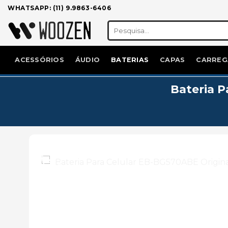
Skip
WHATSAPP: (11) 9.9863-6406
to
Pesquisar
content
por:
ACESSÓRIOS
ÁUDIO
BATERIAS
CAPAS
CARREG
Bateria P