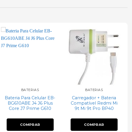
Add to
Add to
wishlist
wishlist
BATERIAS
BATERIAS
Bateria Para Celular EB-
Carregador + Bateria
BG610ABE J4 J6 Plus
Compatível Redmi Mi
Core J7 Prime G610
9t Mi 9t Pro BP40
COMPRAR
COMPRAR