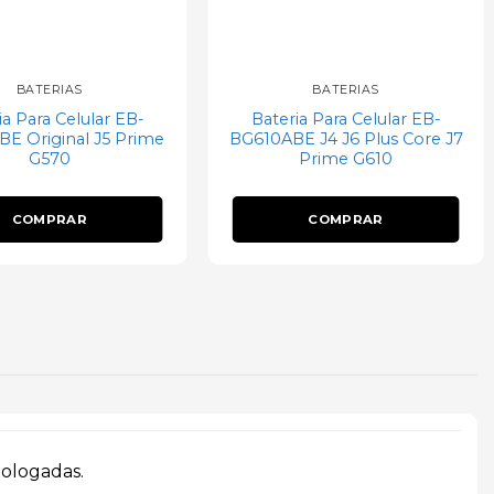
BATERIAS
BATERIAS
ia Para Celular EB-
Bateria Para Celular EB-
E Original J5 Prime
BG610ABE J4 J6 Plus Core J7
G570
Prime G610
COMPRAR
COMPRAR
mologadas.