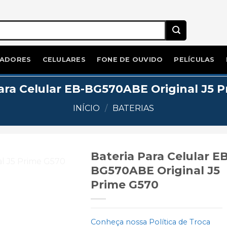
ADORES
CELULARES
FONE DE OUVIDO
PELÍCULAS
ara Celular EB-BG570ABE Original J5 
INÍCIO
/
BATERIAS
Bateria Para Celular EB
BG570ABE Original J5
Prime G570
Add to
wishlist
Conheça nossa Política de Troca