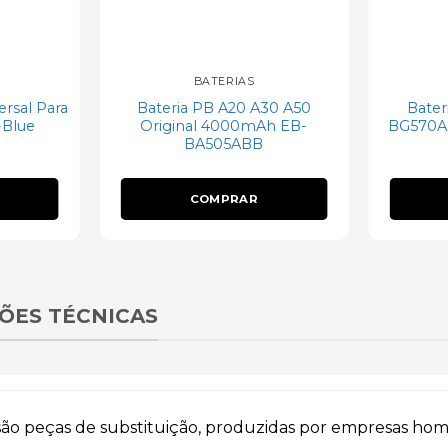
BATERIAS
ersal Para
Bateria PB A20 A30 A50
Bater
-Blue
Original 4000mAh EB-
BG570AB
BA505ABB
COMPRAR
ÕES TÉCNICAS
 são peças de substituição, produzidas por empresas ho