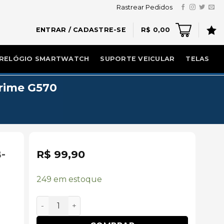
Rastrear Pedidos
ENTRAR / CADASTRE-SE
R$
0,00
RELÓGIO SMARTWATCH
SUPORTE VEICULAR
TELAS
Prime G570
-
R$
99,90
249 em estoque
Bateria Para Celular EB-BG570ABE Original J5 