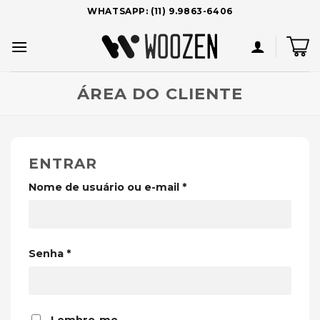
Skip
WHATSAPP: (11) 9.9863-6406
to
content
ÁREA DO CLIENTE
ENTRAR
Obrigatório
Nome de usuário ou e-mail
*
Obrigatório
Senha
*
Lembre-me