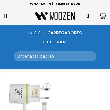
Skip
WHATSAPP: (11) 9.9863-6406
to
content
INÍCIO
/
CARREGADORES
FILTRAR
Add to
wishlist