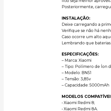
lítio seja melhor aproveit
Posteriormente, carregue
INSTALAÇÃO:
Deixe carregando a prim
Verifique se não há nenh
Caso ocorre um alto aqu
Lembrando que baterias d
ESPECIFICAÇÕES:
– Marca: Xiaomi
– Tipo: Polímero de Íon d
– Modelo: BN51
– Tensão: 3,85v
– Capacidade: 5000mAh
MODELOS COMPATÍVEI
• Xiaomi Redmi 8;
• Xiaomi Redmi 8A.