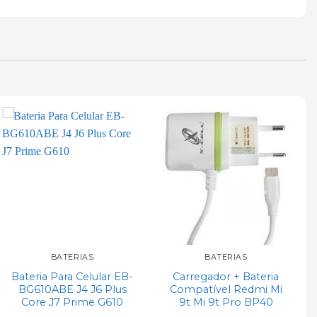
Add to
Add to
wishlist
wishlist
BATERIAS
BATERIAS
Bateria Para Celular EB-
Carregador + Bateria
BG610ABE J4 J6 Plus
Compatível Redmi Mi
Core J7 Prime G610
9t Mi 9t Pro BP40