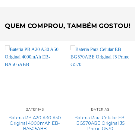
QUEM COMPROU, TAMBÉM GOSTOU!
Add to
Add to
wishlist
wishlist
BATERIAS
BATERIAS
Bateria PB A20 A30 A50
Bateria Para Celular EB-
Original 4000mAh EB-
BG570ABE Original J5
BA505ABB
Prime G570