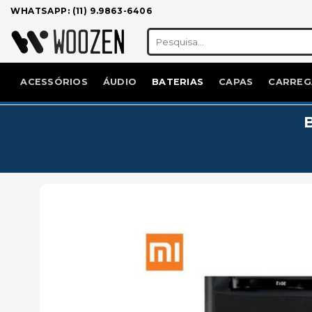
Skip
WHATSAPP: (11) 9.9863-6406
to
Pesquisar
content
por:
ACESSÓRIOS
ÁUDIO
BATERIAS
CAPAS
CARREG
B