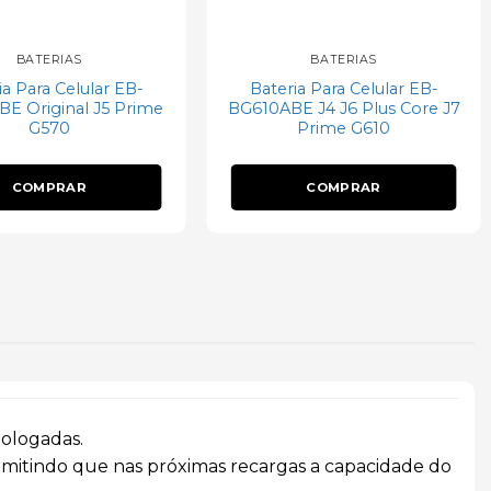
BATERIAS
BATERIAS
ia Para Celular EB-
Bateria Para Celular EB-
E Original J5 Prime
BG610ABE J4 J6 Plus Core J7
G570
Prime G610
COMPRAR
COMPRAR
mologadas.
ermitindo que nas próximas recargas a capacidade do