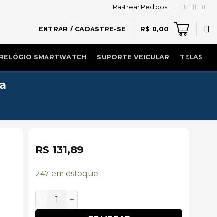
Rastrear Pedidos
ENTRAR / CADASTRE-SE
R$
0,00
RELÓGIO SMARTWATCH
SUPORTE VEICULAR
TELAS
8a
R$
131,89
247 em estoque
Bateria BN51 Original Xiaomi Redmi 8/8a quanti