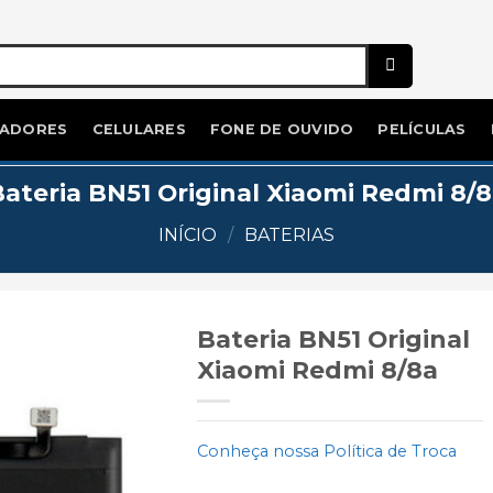
ADORES
CELULARES
FONE DE OUVIDO
PELÍCULAS
ateria BN51 Original Xiaomi Redmi 8/
INÍCIO
/
BATERIAS
Bateria BN51 Original
Xiaomi Redmi 8/8a
Add to
wishlist
Conheça nossa Política de Troca