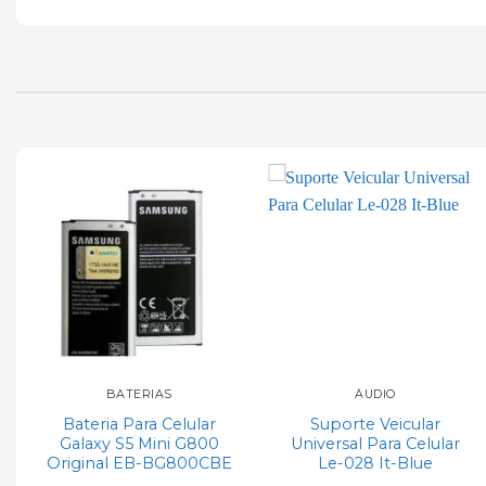
Add to
Add to
wishlist
wishlist
BATERIAS
ÁUDIO
Bateria Para Celular
Suporte Veicular
Galaxy S5 Mini G800
Universal Para Celular
Original EB-BG800CBE
Le-028 It-Blue