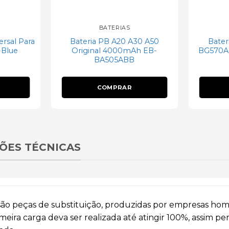
BATERIAS
ersal Para
Bateria PB A20 A30 A50
Bater
-Blue
Original 4000mAh EB-
BG570AB
BA505ABB
COMPRAR
ÕES TÉCNICAS
 são peças de substituição, produzidas por empresas ho
ira carga deva ser realizada até atingir 100%, assim p